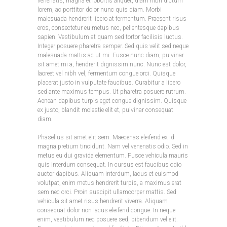
venenatis, magna et lobortis aliquet, diam nibh dictum
lorem, ac porttitor dolor nunc quis diam. Morbi
malesuada hendrerit libero at fermentum. Praesent risus
eros, consectetur eu metus nec, pellentesque dapibus
sapien. Vestibulum at quam sed tortor facilisis luctus.
Integer posuere pharetra semper. Sed quis velit sed neque
malesuada mattis ac ut mi. Fusce nunc diam, pulvinar
sit amet mi a, hendrerit dignissim nunc. Nunc est dolor,
laoreet vel nibh vel, fermentum congue orci. Quisque
placerat justo in vulputate faucibus. Curabitur a libero
sed ante maximus tempus. Ut pharetra posuere rutrum.
Aenean dapibus turpis eget congue dignissim. Quisque
ex justo, blandit molestie elit et, pulvinar consequat
diam.
Phasellus sit amet elit sem. Maecenas eleifend ex id
magna pretium tincidunt. Nam vel venenatis odio. Sed in
metus eu dui gravida elementum. Fusce vehicula mauris
quis interdum consequat. In cursus est faucibus odio
auctor dapibus. Aliquam interdum, lacus et euismod
volutpat, enim metus hendrerit turpis, a maximus erat
sem nec orci. Proin suscipit ullamcorper mattis. Sed
vehicula sit amet risus hendrerit viverra. Aliquam
consequat dolor non lacus eleifend congue. In neque
enim, vestibulum nec posuere sed, bibendum vel elit.