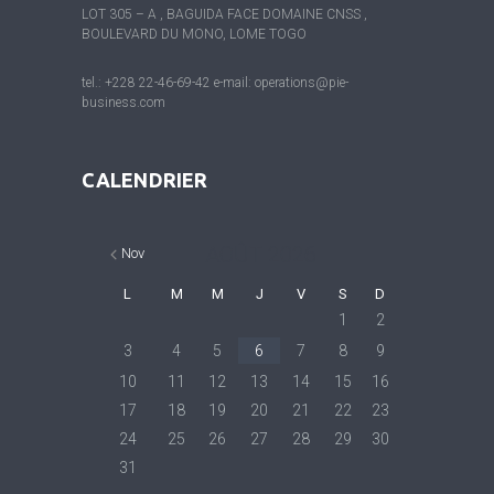
LOT 305 – A , BAGUIDA FACE DOMAINE CNSS ,
BOULEVARD DU MONO, LOME TOGO
tel.: +228 22-46-69-42 e-mail: operations@pie-
business.com
CALENDRIER
AOÛT
2026
Nov
L
M
M
J
V
S
D
1
2
3
4
5
6
7
8
9
10
11
12
13
14
15
16
17
18
19
20
21
22
23
24
25
26
27
28
29
30
31