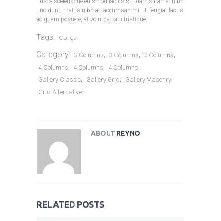
Fusce scelerisque euismod facilisis. Etiam sit amet nibh
tincidunt, mattis nibh at, accumsan mi. Ut feugiat lacus
ac quam posuere, at volutpat orci tristique.
Tags:
Cargo
Category:
,
,
,
3 Columns
3 Columns
3 Columns
,
,
,
4 Columns
4 Columns
4 Columns
,
,
,
Gallery Classic
Gallery Grid
Gallery Masonry
SHIP SPARES TRANSIT
Grid Alternative
12 November 2017
ABOUT
REYNO
DRIVING ORGANIZATIONAL
ALIGNMENT
11 May 2015
RELATED POSTS