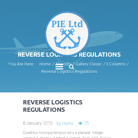
REVERSE LOGISTICS REGULATIONS
You Are Here:
Home
All posts
Gallery Classic
3 Columns
Reverse Logistics Regulations
REVERSE LOGISTICS
REGULATIONS
8 January 2015
by
reyno
75
Curabitur tristique tempus arcu a placerat. Integer